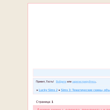
Привет, Гость!
Войдите
или
зарегистрируйтесь
.
»
Lucky Sims 2
»
Sims 3: Тематические скины, объ
Страница:
1
Аниме скины, одежда, предметы и п