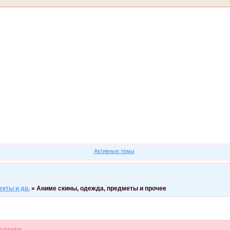
Форум
Участники
Правила
Регистрация
Войти
Активные темы
екты и др.
»
Аниме скины, одежда, предметы и прочее
рочее