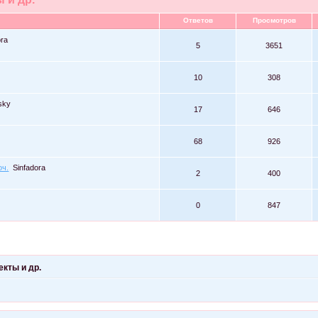
Ответов
Просмотров
ora
5
3651
10
308
sky
17
646
68
926
оч.
Sinfadora
2
400
0
847
екты и др.