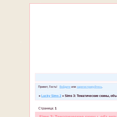
Привет, Гость!
Войдите
или
зарегистрируйтесь
.
»
Lucky Sims 2
»
Sims 3: Тематические скины, объ
Страница:
1
Sims 3: Тематические скины, объекты