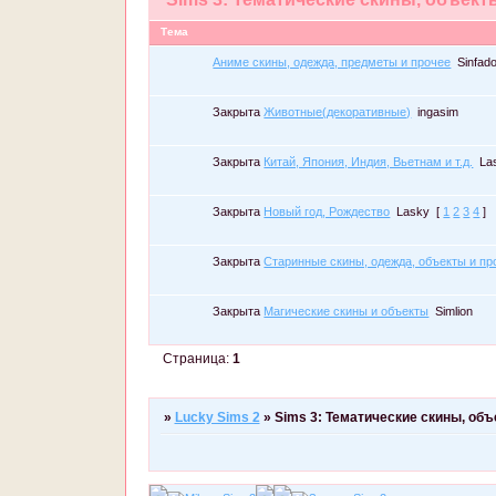
Тема
Аниме скины, одежда, предметы и прочее
Sinfad
Закрыта
Животные(декоративные)
ingasim
Закрыта
Китай, Япония, Индия, Вьетнам и т.д.
La
Закрыта
Новый год, Рождество
Lasky
[
1
2
3
4
]
Закрыта
Старинные скины, одежда, объекты и пр
Закрыта
Магические скины и объекты
Simlion
Страница:
1
»
Lucky Sims 2
»
Sims 3: Тематические скины, объ