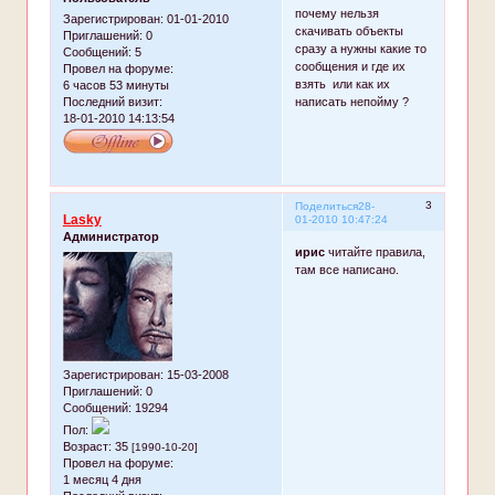
почему нельзя
Зарегистрирован
: 01-01-2010
скачивать объекты
Приглашений:
0
сразу а нужны какие то
Сообщений:
5
сообщения и где их
Провел на форуме:
взять или как их
6 часов 53 минуты
написать непойму ?
Последний визит:
18-01-2010 14:13:54
3
Поделиться
28-
Lasky
01-2010 10:47:24
Администратор
ирис
читайте правила,
там все написано.
Зарегистрирован
: 15-03-2008
Приглашений:
0
Сообщений:
19294
Пол:
Возраст:
35
[1990-10-20]
Провел на форуме:
1 месяц 4 дня