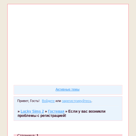
Форум
Участники
Правила
Регистрация
Войти
Активные темы
Привет, Гость!
Войдите
или
зарегистрируйтесь
.
»
Lucky Sims 2
»
Гостевая
»
Если у вас возникли
проблемы с регистрацией!
Страница:
1