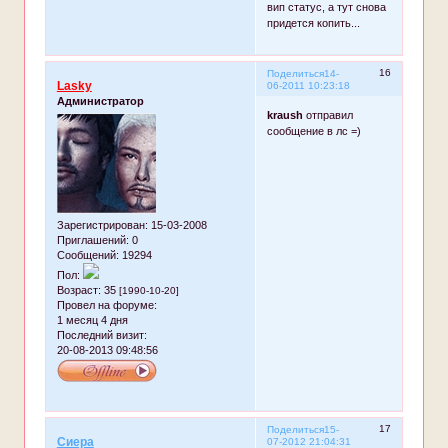
вип статус, а тут снова
придется копить...
16
Поделиться
14-
Lasky
06-2011 10:23:18
Администратор
kraush
отправил
сообщение в лс =)
Зарегистрирован
: 15-03-2008
Приглашений:
0
Сообщений:
19294
Пол:
Возраст:
35
[1990-10-20]
Провел на форуме:
1 месяц 4 дня
Последний визит:
20-08-2013 09:48:56
17
Поделиться
15-
Сиера
07-2012 21:04:31