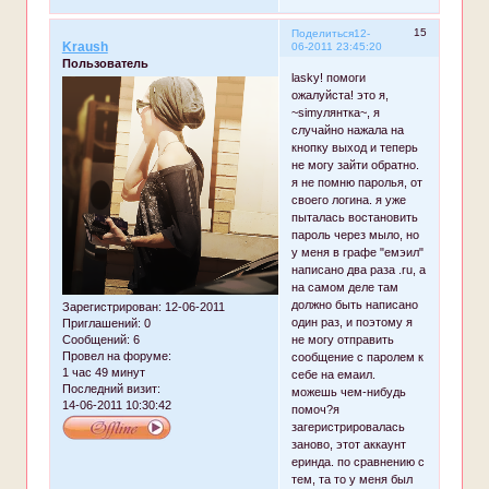
15
Поделиться
12-
Kraush
06-2011 23:45:20
Пользователь
lasky! помоги
ожалуйста! это я,
~simулянтка~, я
случайно нажала на
кнопку выход и теперь
не могу зайти обратно.
я не помню паролья, от
своего логина. я уже
пыталась востановить
пароль через мыло, но
у меня в графе "емэил"
написано два раза .ru, а
на самом деле там
должно быть написано
Зарегистрирован
: 12-06-2011
один раз, и поэтому я
Приглашений:
0
Сообщений:
6
не могу отправить
Провел на форуме:
сообщение с паролем к
1 час 49 минут
себе на емаил.
Последний визит:
можешь чем-нибудь
14-06-2011 10:30:42
помоч?я
загеристрировалась
заново, этот аккаунт
еринда. по сравнению с
тем, та то у меня был