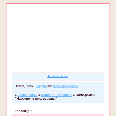
Форум
Участники
Правила
Регистрация
Войти
Активные темы
Привет, Гость!
Войдите
или
зарегистрируйтесь
.
»
Lucky Sims 2
»
Сериалы The Sims 2
»
Симс-роман
"Нарочно не придумаешь!"
Страница:
1