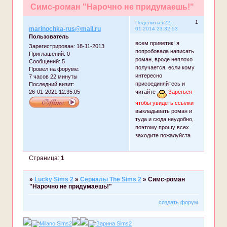
Симс-роман "Нарочно не придумаешь!"
1
Поделиться
22-
marinochka-rus@mail.ru
01-2014 23:32:53
Пользователь
всем приветик! я
Зарегистрирован
: 18-11-2013
попробовала написать
Приглашений:
0
роман, вроде неплохо
Сообщений:
5
получается, если кому
Провел на форуме:
интересно
7 часов 22 минуты
присоединяйтесь и
Последний визит:
26-01-2021 12:35:05
читайте
Зарегься
чтобы увидеть ссылки
выкладывать роман и
туда и сюда неудобно,
поэтому прошу всех
заходите пожалуйста
Страница:
1
»
Lucky Sims 2
»
Сериалы The Sims 2
»
Симс-роман
"Нарочно не придумаешь!"
создать форум