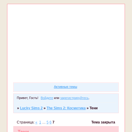
Форум
Участники
Правила
Регистрация
Войти
Активные темы
Привет, Гость!
Войдите
или
зарегистрируйтесь
.
»
Lucky Sims 2
»
The Sims 2: Косметика
»
Тени
Страница:
«
1
…
5
6
7
Тема закрыта
Тени