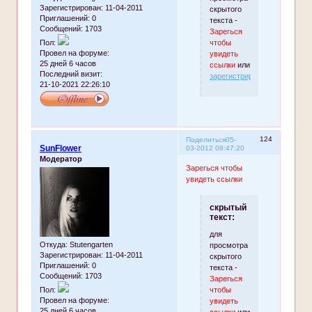
Зарегистрирован
: 11-04-2011
скрытого
Приглашений:
0
текста -
Сообщений:
1703
Зарегься
чтобы
Пол:
Провел на форуме:
увидеть
25 дней 6 часов
ссылки
или
Последний визит:
зарегистрируйтесь
.
21-10-2021 22:26:10
124
Поделиться
05-
SunFlower
03-2012 09:47:20
Модератор
Зарегься чтобы
увидеть ссылки
скрытый
текст:
для
Откуда:
Stutengarten
просмотра
Зарегистрирован
: 11-04-2011
скрытого
Приглашений:
0
текста -
Сообщений:
1703
Зарегься
чтобы
Пол:
Провел на форуме:
увидеть
25 дней 6 часов
ссылки
или