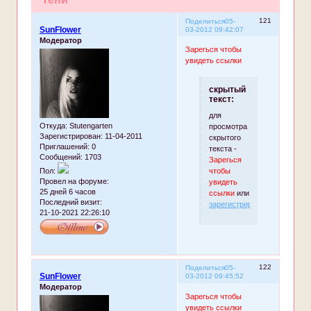
121
Поделиться
05-
SunFlower
03-2012 09:42:07
Модератор
Зарегься чтобы
увидеть ссылки
скрытый
текст:
для
Откуда:
Stutengarten
просмотра
Зарегистрирован
: 11-04-2011
скрытого
Приглашений:
0
текста -
Сообщений:
1703
Зарегься
чтобы
Пол:
Провел на форуме:
увидеть
25 дней 6 часов
ссылки
или
Последний визит:
зарегистрируйтесь
.
21-10-2021 22:26:10
122
Поделиться
05-
SunFlower
03-2012 09:45:52
Модератор
Зарегься чтобы
увидеть ссылки