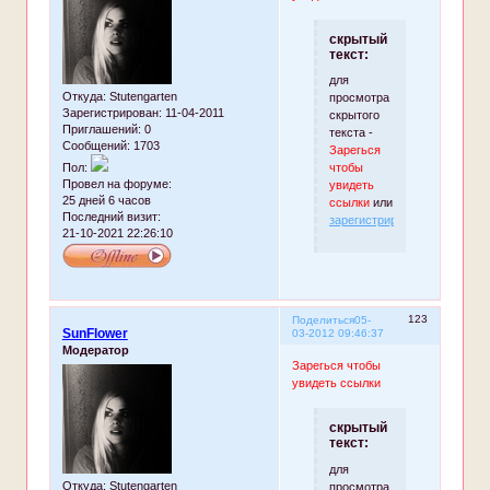
скрытый
текст:
для
Откуда:
Stutengarten
просмотра
Зарегистрирован
: 11-04-2011
скрытого
Приглашений:
0
текста -
Сообщений:
1703
Зарегься
чтобы
Пол:
Провел на форуме:
увидеть
25 дней 6 часов
ссылки
или
Последний визит:
зарегистрируйтесь
.
21-10-2021 22:26:10
123
Поделиться
05-
SunFlower
03-2012 09:46:37
Модератор
Зарегься чтобы
увидеть ссылки
скрытый
текст:
для
Откуда:
Stutengarten
просмотра