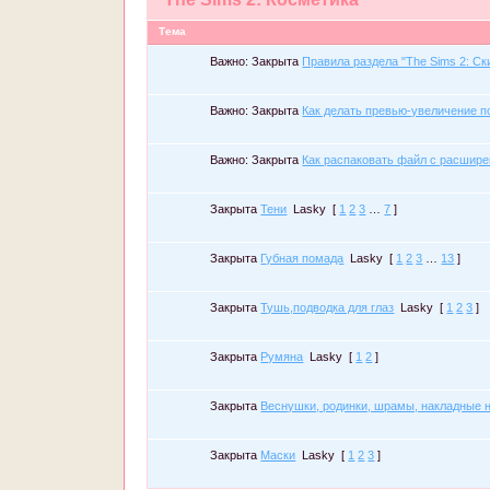
Тема
Важно:
Закрыта
Правила раздела "The Sims 2: Ск
Важно:
Закрыта
Как делать превью-увеличение п
Важно:
Закрыта
Как распаковать файл с расшире
Закрыта
Тени
Lasky
[
1
2
3
…
7
]
Закрыта
Губная помада
Lasky
[
1
2
3
…
13
]
Закрыта
Тушь,подводка для глаз
Lasky
[
1
2
3
]
Закрыта
Румяна
Lasky
[
1
2
]
Закрыта
Веснушки, родинки, шрамы, накладные н
Закрыта
Маски
Lasky
[
1
2
3
]