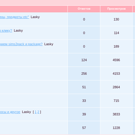
Ответов
Просмотров
ины, предметы etc"
Lasky
0
130
о клику?
Lasky
0
114
нием sims2pack и package?
Lasky
0
189
124
4596
256
4153
51
2864
33
715
осы и другое
Lasky
[
1
2
]
39
3833
57
1228