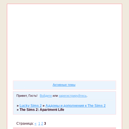
Форум
Участники
Правила
Регистрация
Войти
Активные темы
Привет, Гость!
Войдите
или
зарегистрируйтесь
.
»
Lucky Sims 2
»
Аддоны и дополнения к The Sims 2
»
The Sims 2: Apartment Life
Страница:
«
1
2
3