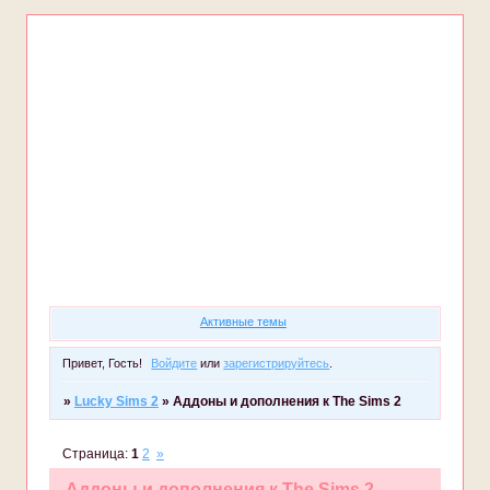
Форум
Участники
Правила
Регистрация
Войти
Активные темы
Привет, Гость!
Войдите
или
зарегистрируйтесь
.
»
Lucky Sims 2
»
Аддоны и дополнения к The Sims 2
Страница:
1
2
»
Аддоны и дополнения к The Sims 2