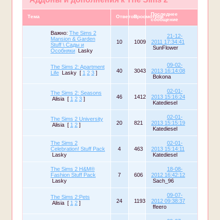
Последнее
Тема
Ответов
Просмотров
сообщение
Важно:
The Sims 2
21-12-
Mansion & Garden
10
1009
2011 17:34:41
Stuff \ Сады и
SunFlower
Особняки
Lasky
09-02-
The Sims 2: Apartment
40
3043
2013 16:14:08
Life
Lasky
[
1
2
3
]
Bokona
02-01-
The Sims 2: Seasons
46
1412
2013 15:16:24
Alisia
[
1
2
3
]
Katediesel
02-01-
The Sims 2 University
20
821
2013 15:15:19
Alisia
[
1
2
]
Katediesel
The Sims 2
02-01-
Celebration! Stuff Pack
4
463
2013 15:14:11
Lasky
Katediesel
The Sims 2 H&M®
18-08-
Fashion Stuff Pack
7
606
2012 16:42:12
Lasky
Sach_96
09-07-
The Sims 2:Pets
24
1193
2012 09:38:37
Alisia
[
1
2
]
ffeero