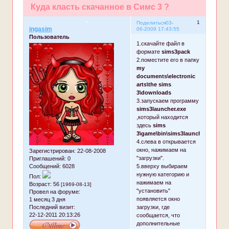
Куда класть скачанное в Симс 3 ?
1
Поделиться
03-
ingasim
06-2009 17:43:55
Пользователь
1.cкачайте файл в
формате
sims3pack
2.поместите его в папку
my
documents\electronic
arts\the sims
3\downloads
3.запускаем программу
sims3launcher.exe
,который находится
здесь
sims
3\game\bin\sims3launcher.exe
4.слева в открывaется
окнo, нажимаем на
Зарегистрирован
: 22-08-2008
"загрузки".
Приглашений:
0
Сообщений:
6028
5.вверху выбираем
нужную категорию и
Пол:
нажимаем на
Возраст:
56
[1969-08-13]
"установить"
Провел на форуме:
появляется окно
1 месяц 3 дня
Последний визит:
загрузки, где
22-12-2011 20:13:26
сообщается, что
дополнительные