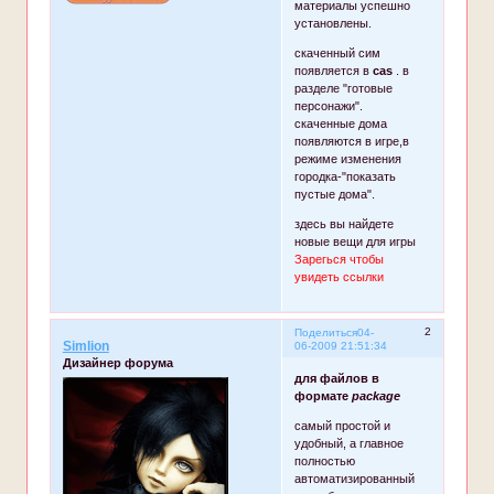
материалы успешно
установлены.
скаченный сим
появляется в
cas
. в
разделе "готовые
персонажи".
скаченные дома
появляются в игре,в
режиме изменения
городка-"показать
пустые дома".
здесь вы найдете
новые вещи для игры
Зарегься чтобы
увидеть ссылки
2
Поделиться
04-
Simlion
06-2009 21:51:34
Дизайнер форума
для файлов в
формате
package
самый простой и
удобный, а главное
полностью
автоматизированный