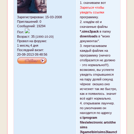
1. скачиваем вот
Зарегься чтобы
увидеть ссылки
программку.
Зарегистрирован
: 15-03-2008
Приглашений:
0
2. кладём её и
Сообщений:
19294
скачанные файлы
*.sims3pack
в папку
Пол:
downloads
в "моих
Возраст:
35
[1990-10-20]
документах".
Провел на форуме:
1 месяц 4 дня
3. перетаскиваем
Последний визит:
каждый файлик на
20-08-2013 09:48:56
программку (ничего
отобразится не должно
- это нормально!!!).
возможно, вы успеете
увидеть открывшееся
на пару долей секунд
чёрное окошко.оно
исчезнет так же быстро,
как и появилось. значит
всё идёт нормально.
4. открываем лаунчер.
по умолчанию он
находится по адресу
c:\program
files\electronic arts\the
sims
3\game\bin\sims3launcher.exe