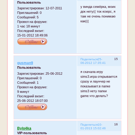
Пользователь
у винда семёрка, моих
Зарегистрирован
: 12-07-2011
док нету(( ток юзерс, я
Приглашений:
0
там не очень понимаю
Сообщений:
5
как(((
Провел на форуме:
1 час 18 минут
Последний визит:
15-01-2012 18:49:06
15
Поделиться
25-
gusman9
06-2012 17:35:41
Пользователь
я скачала игру
Зарегистрирован
: 25-06-2012
sims3.игра открывается
Приглашений:
0
сразу и лаунчер не
Сообщений:
1
показывает.в папке
Провел на форуме:
sims3 нету папки
9 минут
game.что делать?
Последний визит:
25-06-2012 18:07:00
16
Поделиться
10-
Bylo4ka
01-2013 15:02:46
VIP-пользователь