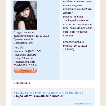
проблема. пишет что во
время загрузки
произошла ошибка! что
делать?
и насчет файлов
.packages! у меня не
чего не установилось в
игру! даже эта обезьяна
есть! нету то чего я
Откуда:
Харьков
скачала!
Зарегистрирован
: 12-10-2012
Приглашений:
0
отредактировано
Сообщений:
198
bylo4ka (10-01-2013
Пол:
15:20:50)
Возраст:
24
[2001-10-02]
Провел на форуме:
1 день 19 часов
Последний визит:
28-02-2013 16:15:14
Страница:
1
»
Lucky Sims 2
»
Консультации по игре The Sims 3
»
Куда класть скачанное в Симс 3 ?
создать форум