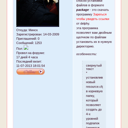
способ установки
файлов в формате
package
- это скачать
программу
Зарегься
чтобы увидеть ссылки
от delphy.
эта программа
Откуда:
Минск
позволяет вам двойным
Зарегистрирован
: 14-03-2009
щелчком по файлам
Приглашений:
0
установить их в нужную
Сообщений:
1253
директорию.
Пол:
Провел на форуме:
особенности:
17 дней 4 часа
Последний визит:
свернутый
11-07-2013 18:01:54
текст
*
установливает
новый
resource.cfg
в корневую
папку,
который
позволяет
создать до
4-х
уровней
подпапок
(имеется