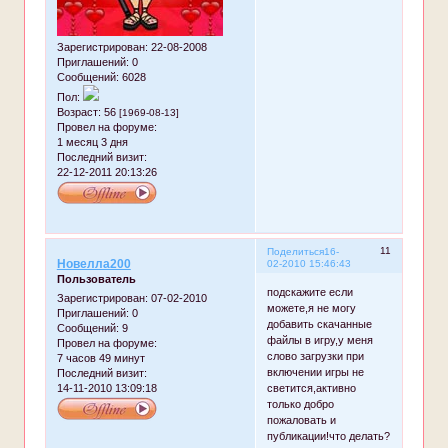
Зарегистрирован
: 22-08-2008
Приглашений:
0
Сообщений:
6028
Пол:
Возраст:
56
[1969-08-13]
Провел на форуме:
1 месяц 3 дня
Последний визит:
22-12-2011 20:13:26
11
Поделиться
16-
Новелла200
02-2010 15:46:43
Пользователь
подскажите если
Зарегистрирован
: 07-02-2010
можете,я не могу
Приглашений:
0
добавить скачанные
Сообщений:
9
файлы в игру,у меня
Провел на форуме:
слово загрузки при
7 часов 49 минут
включении игры не
Последний визит:
14-11-2010 13:09:18
светится,активно
только добро
пожаловать и
публикации!что делать?