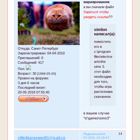
марияроманюк
а вы скачали файл
Зарегься чтобы
увидеть ссылки
??
simlion
написал(а):
поместить
его в
Откуда:
Санкт-Петербург
c:\program
Зарегистрирован
: 04-04-2010
files\electronic
Приглашений:
0
arts\the
Сообщений:
417
sims 3.
Пол:
этот файл
Возраст:
30
[1996-05-20]
необходим
Провел на форуме:
для того,
3 дня 6 часов
чтобы игра
Последний визит:
распознавала
20-05-2018 07:55:40
скачанное.
в вашем случае
"d:\games\sims3"
14
Поделиться
14-
ville4karaswan91@g,ail.co
07-2011 15:19:47