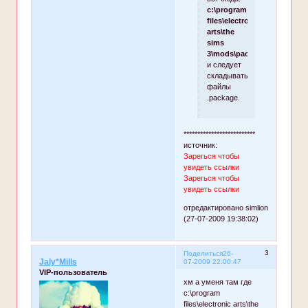
c:\program
files\electronic
arts\the
sims
3\mods\packages
и следует
складывать
файлы
.package.
**************************
источник:
Зарегься чтобы
увидеть ссылки
Зарегься чтобы
увидеть ссылки
отредактировано simlion
(27-07-2009 19:38:02)
3
Поделиться
26-
Jaly*Mills
07-2009 22:00:47
VIP-пользователь
хм а уменя там где
c:\program
files\electronic arts\the