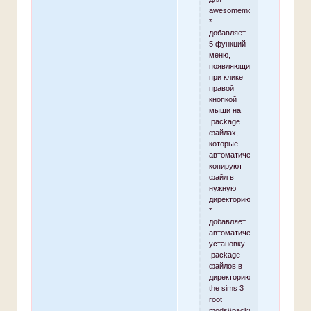
awesomemod.
*
добавляет
5 функций
меню,
появляющихся
при клике
правой
кнопкой
мыши на
.package
файлах,
которые
автоматически
копируют
файл в
нужную
директорию.
*
добавляет
автоматическую
установку
.package
файлов в
директорию
the sims 3
root
mods\\packages