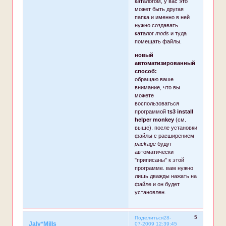
каталогом, у вас это
может быть другая
папка и именно в ней
нужно создавать
каталог
mods
и туда
помещать файлы.
новый
автоматизированный
способ:
обращаю ваше
внимание, что вы
можете
воспользоваться
программой
ts3 install
helper monkey
(см.
выше). после установки
файлы с расширением
package
будут
автоматически
"приписаны" к этой
программе. вам нужно
лишь дважды нажать на
файле и он будет
установлен.
5
Поделиться
28-
Jaly*Mills
07-2009 12:39:45