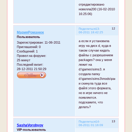
отредактировано
новелла200 (16-02-2010
16:25:06)
12
Поделиться
13-
МарияРоманюк
06-2011 18:42:25
Пользователь
а если я установила
Зарегистрирован
: 11-06-2011
игру на диск d, куда в
Приглашений:
0
таком случае кидать
Сообщений:
1
файлы с разрешением
Провел на форуме:
packages? она у меня
25 минут
лежит на
Последний визит:
28-12-2011 21:50:29
d:\games\sims3. я
создала папку
d:\games\sims3\mods\packages
и скинула туда все
файлі этого формата,
но в игре ничего не
появляется.
подскажите, что
делать?
13
Поделиться
14-
SashaVorobyov
06-2011 01:16:09
VIP-пользователь