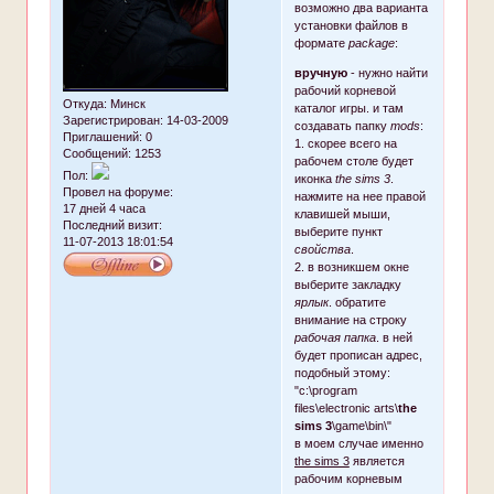
возможно два варианта
установки файлов в
формате
package
:
вручную
- нужно найти
рабочий корневой
Откуда:
Минск
каталог игры. и там
Зарегистрирован
: 14-03-2009
создавать папку
mods
:
Приглашений:
0
1. скорее всего на
Сообщений:
1253
рабочем столе будет
Пол:
иконка
the sims 3
.
Провел на форуме:
нажмите на нее правой
17 дней 4 часа
клавишей мыши,
Последний визит:
выберите пункт
11-07-2013 18:01:54
свойства
.
2. в возникшем окне
выберите закладку
ярлык
. обратите
внимание на строку
рабочая папка
. в ней
будет прописан адрес,
подобный этому:
"c:\program
files\electronic arts\
the
sims 3
\game\bin\"
в моем случае именно
the sims 3
является
рабочим корневым