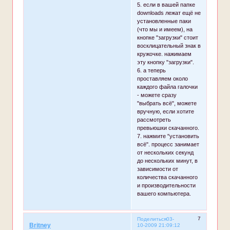
5. если в вашей папке
downloads лежат ещё не
установленные паки
(что мы и имеем), на
кнопке "загрузки" стоит
восклицательный знак в
кружочке. нажимаем
эту кнопку "загрузки".
6. а теперь
проставляем около
каждого файла галочки
- можете сразу
"выбрать всё", можете
вручную, если хотите
рассмотреть
превьюшки скачанного.
7. нажмите "установить
всё". процесс занимает
от нескольких секунд
до нескольких минут, в
зависимости от
количества скачанного
и производительности
вашего компьютера.
7
Поделиться
03-
Britney
10-2009 21:09:12