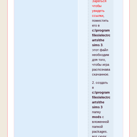
Зарегься
чтобы
увидеть
ссылки
,
поместить
его в
c:\program
files\electronic
arts\the
sims 3
.
этот файл
необходим
для того,
чтобы игра
распознавала
скачанное.
2. создать
в
c:\program
files\electronic
arts\the
sims 3
папку
mods
с
вложенной
папкой
packages.
вот сюда: