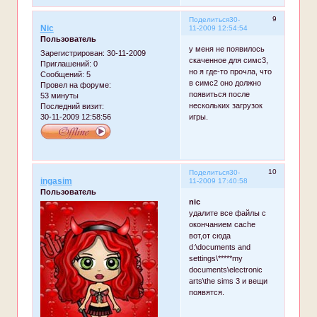
9
Поделиться
30-
Nic
11-2009 12:54:54
Пользователь
у меня не появилось
Зарегистрирован
: 30-11-2009
скаченное для симс3,
Приглашений:
0
но я где-то прочла, что
Сообщений:
5
в симс2 оно должно
Провел на форуме:
появиться после
53 минуты
нескольких загрузок
Последний визит:
30-11-2009 12:58:56
игры.
10
Поделиться
30-
ingasim
11-2009 17:40:58
Пользователь
nic
удалите все файлы с
окончанием cache
вот,от сюда
d:\documents and
settings\*****my
documents\electronic
arts\the sims 3 и вещи
появятся.