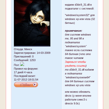
кидаем d3dx9_31.dll в
подкаталог с системой:
"windows\system32" для
windows xp или vista (32
битных)
примечание:
для систем windows
me, 95 and 98 в
подкаталог
"windows\system"
Откуда:
Минск
также если система
Зарегистрирован
: 14-03-2009
64-битная (что это
Приглашений:
0
такое читаем
Сообщений:
1253
Зарегься чтобы
Пол:
увидеть ссылки
)
Провел на форуме:
то d3dx9_31.dll кидаем
17 дней 4 часа
в подкаталог
Последний визит:
"windows\syswow64"
11-07-2013 18:01:54
для 64 битных систем
windows xp или vista
или можно обновить
dirctx (у меня вполне
работали симс3 с
directx 9.0c)