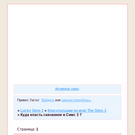
Форум
Участники
Правила
Регистрация
Войти
Активные темы
Привет, Гость!
Войдите
или
зарегистрируйтесь
.
»
Lucky Sims 2
»
Консультации по игре The Sims 3
»
Куда класть скачанное в Симс 3 ?
Страница:
1