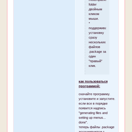
folder
двойным
кликом
мыши.
*
поддерживает
установку
сразу
нескольких
файлов
.package за
один
"правый"
клик.
как пользоваться
программой:
скачайте программу.
установите и запустите.
если все в порядке
появится надпись
"generating files and
setting up menus...
done".
теперь файлы .package
ассоциируются с