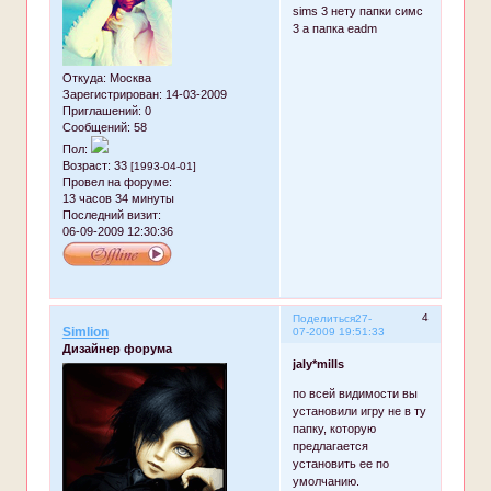
sims 3 нету папки симс
3 а папка eadm
Откуда:
Москва
Зарегистрирован
: 14-03-2009
Приглашений:
0
Сообщений:
58
Пол:
Возраст:
33
[1993-04-01]
Провел на форуме:
13 часов 34 минуты
Последний визит:
06-09-2009 12:30:36
4
Поделиться
27-
Simlion
07-2009 19:51:33
Дизайнер форума
jaly*mills
по всей видимости вы
установили игру не в ту
папку, которую
предлагается
установить ее по
умолчанию.