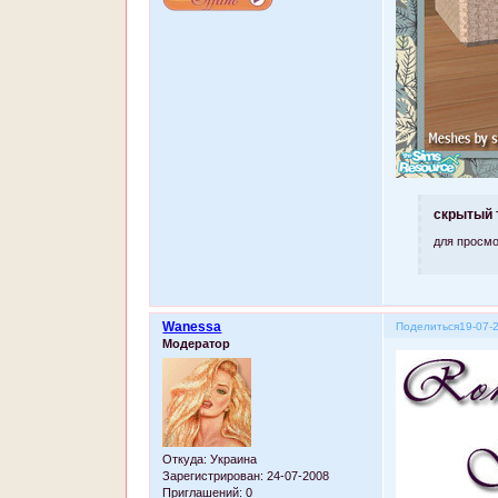
скрытый 
для просмо
Wanessa
Поделиться
19-07-
Модератор
Откуда:
Украина
Зарегистрирован
: 24-07-2008
Приглашений:
0