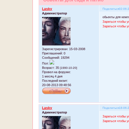
Lasky
Поделиться
02-06-
Администратор
обьекты для кемп
Зарегься чтобы у
Зарегься чтобы у
Зарегистрирован
: 15-03-2008
Приглашений:
0
Сообщений:
19294
Пол:
Возраст:
35
[1990-10-20]
Провел на форуме:
1 месяц 4 дня
Последний визит:
20-08-2013 09:48:56
Lasky
Поделиться
18-06-
Администратор
Зарегься чтобы у
Зарегься чтобы у