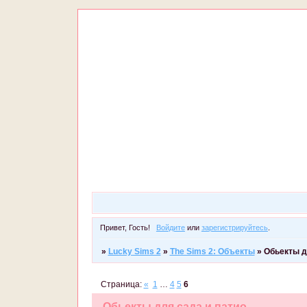
Привет, Гость!
Войдите
или
зарегистрируйтесь
.
»
Lucky Sims 2
»
The Sims 2: Объекты
»
Обьекты д
Страница:
«
1
…
4
5
6
Обьекты для сада и патио