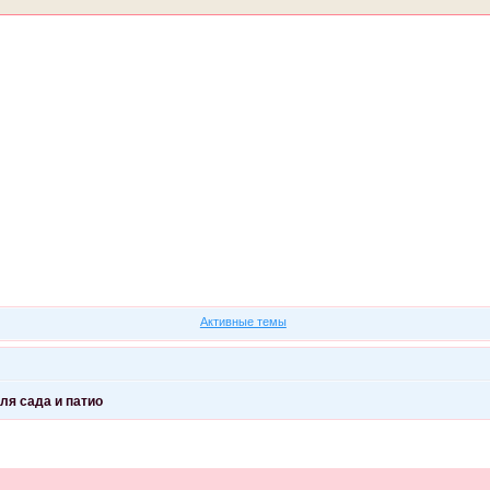
Форум
Участники
Правила
Регистрация
Войти
Активные темы
ля сада и патио