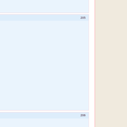
205
206