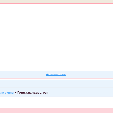
Форум
Участники
Правила
Регистрация
Войти
Активные темы
ы и скины
»
Готика,панк,эмо, рэп