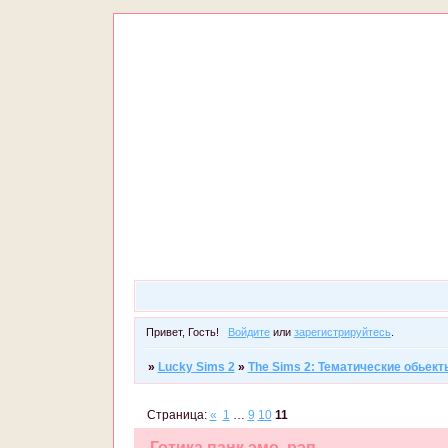
Привет, Гость!
Войдите
или
зарегистрируйтесь
.
»
Lucky Sims 2
»
The Sims 2: Тематические обьект
Страница:
«
1
…
9
10
11
Готика,панк,эмо, рэп