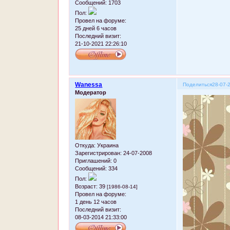
Сообщений:
1703
Пол:
Провел на форуме:
25 дней 6 часов
Последний визит:
21-10-2021 22:26:10
Wanessa
Поделиться
28-07-
Модератор
Откуда:
Украина
Зарегистрирован
: 24-07-2008
Приглашений:
0
Сообщений:
334
Пол:
Возраст:
39
[1986-08-14]
Провел на форуме:
1 день 12 часов
Последний визит:
08-03-2014 21:33:00