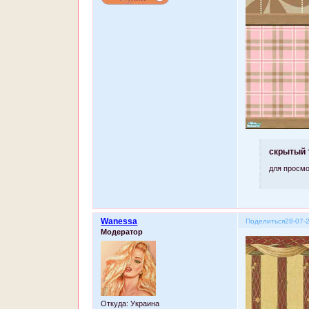
скрытый 
для просмо
Wanessa
Поделиться
28-07-
Модератор
Откуда:
Украина