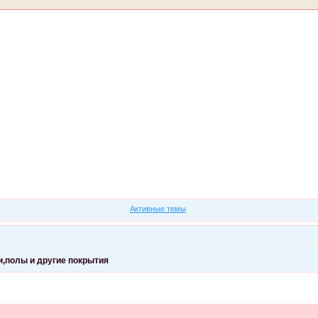
Форум
Участники
Правила
Регистрация
Войти
Активные темы
и,полы и другие покрытия