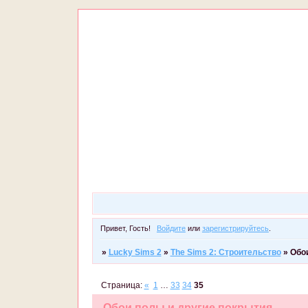
Привет, Гость!
Войдите
или
зарегистрируйтесь
.
»
Lucky Sims 2
»
The Sims 2: Строительство
»
Обо
Страница:
«
1
…
33
34
35
Обои,полы и другие покрытия