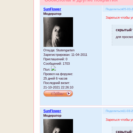
SunFlower
Поделиться
05-03-
Модератор
Зарегься чтобы у
скрытый 
для просмо
Откуда:
Stutengarten
Зарегистрирован
: 11-04-2011
Приглашений:
0
Сообщений:
1703
Пол:
Провел на форуме:
25 дней 6 часов
Последний визит:
21-10-2021 22:26:10
SunFlower
Поделиться
11-03-
Модератор
Зарегься чтобы у
скрытый 