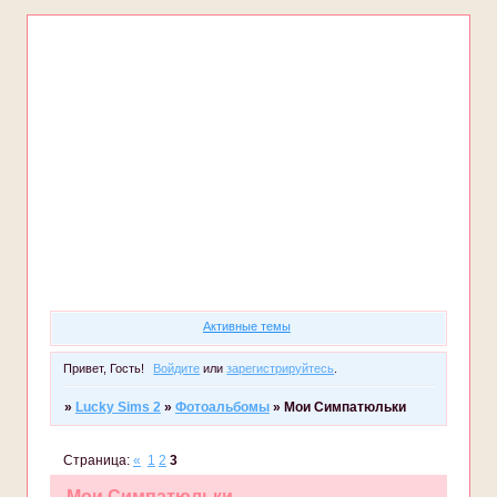
Форум
Участники
Правила
Регистрация
Войти
Активные темы
Привет, Гость!
Войдите
или
зарегистрируйтесь
.
»
Lucky Sims 2
»
Фотоальбомы
»
Мои Симпатюльки
Страница:
«
1
2
3
Мои Симпатюльки