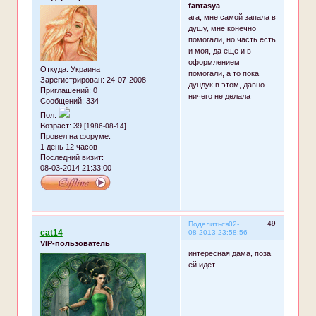
fantasya
ага, мне самой запала в
душу, мне конечно
помогали, но часть есть
и моя, да еще и в
оформлением
Откуда:
Украина
помогали, а то пока
Зарегистрирован
: 24-07-2008
дундук в этом, давно
Приглашений:
0
ничего не делала
Сообщений:
334
Пол:
Возраст:
39
[1986-08-14]
Провел на форуме:
1 день 12 часов
Последний визит:
08-03-2014 21:33:00
49
Поделиться
02-
cat14
08-2013 23:58:56
VIP-пользователь
интересная дама, поза
ей идет