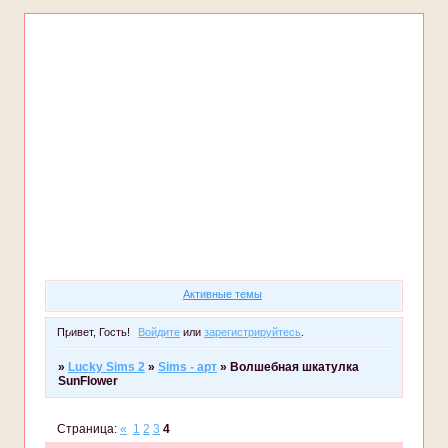
Форум
Участники
Правила
Регистрация
Войти
Активные темы
Привет, Гость!
Войдите
или
зарегистрируйтесь
.
»
Lucky Sims 2
»
Sims - арт
»
Волшебная шкатулка
SunFlower
Страница:
«
1
2
3
4