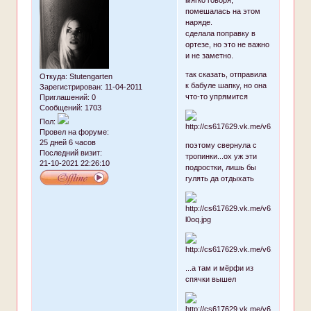
помешалась на этом
наряде.
сделала поправку в
ортезе, но это не важно
и не заметно.
так сказать, отправила
Откуда:
Stutengarten
к бабуле шапку, но она
Зарегистрирован
: 11-04-2011
что-то упрямится
Приглашений:
0
Сообщений:
1703
Пол:
Провел на форуме:
25 дней 6 часов
поэтому свернула с
Последний визит:
тропинки...ох уж эти
21-10-2021 22:26:10
подростки, лишь бы
гулять да отдыхать
...а там и мёрфи из
спячки вышел