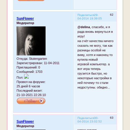
62
Поделиться
29-
SunFlower
04-2014 19:39:05
Модератор
@delina
, спасибо, и я
рада вновь вернуться в
игру!
на счёт качества ничего
сказать не могу, так как
разницы особой не
вижу, хотя и наконец-то
Откуда:
Stutengarten
купила новый
Зарегистрирован
: 11-04-2011
игровой компьютер. а
Приглашений:
0
вот игра теперь
Сообщений:
1703
грузится быстро, но
Пол:
некоторые настройки в
Провел на форуме:
ней почему-то стали
25 дней 6 часов
недоступны. обидно...
Последний визит:
21-10-2021 22:26:10
63
Поделиться
30-
SunFlower
04-2014 23:02:52
Модератор
мягко говоря,