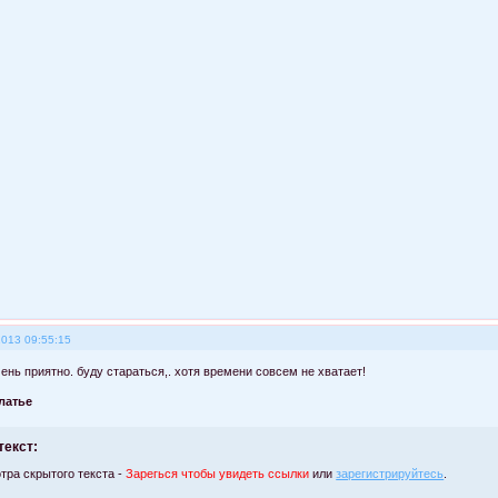
2013 09:55:15
чень приятно. буду стараться,. хотя времени совсем не хватает!
латье
текст:
тра скрытого текста -
Зарегься чтобы увидеть ссылки
или
зарегистрируйтесь
.