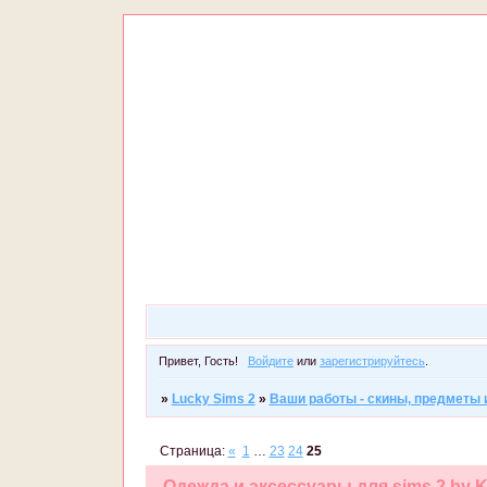
Привет, Гость!
Войдите
или
зарегистрируйтесь
.
»
Lucky Sims 2
»
Ваши работы - скины, предметы и 
Страница:
«
1
…
23
24
25
Одежда и аксессуары для sims 2 by Kr