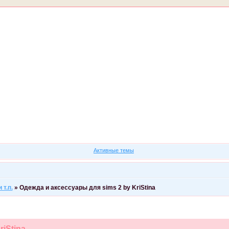
Форум
Участники
Правила
Регистрация
Войти
Активные темы
т.п.
»
Одежда и аксессуары для sims 2 by KriStina
iStina