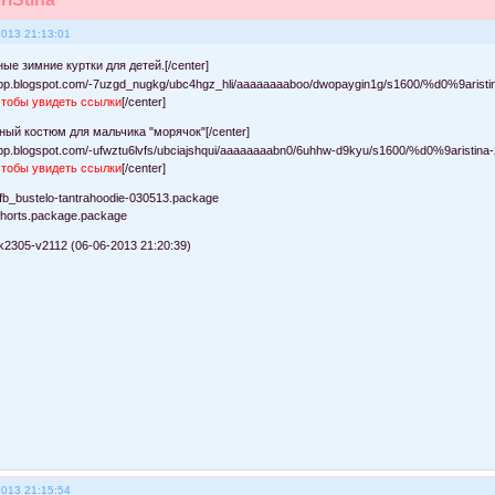
2013 21:13:01
ные зимние куртки для детей.[/center]
чтобы увидеть ссылки
[/center]
вный костюм для мальчика "морячок"[/center]
чтобы увидеть ссылки
[/center]
b_bustelo-tantrahoodie-030513.package
horts.package.package
k2305-v2112 (06-06-2013 21:20:39)
2013 21:15:54