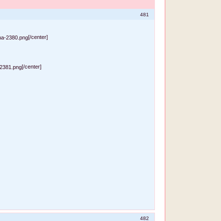
481
[/center]
[/center]
482