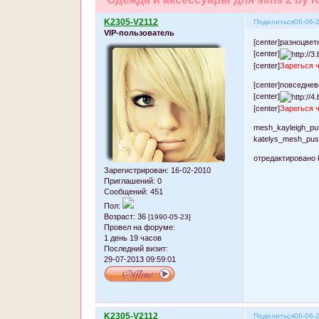
K2305-V2112
Поделиться
06-06-
VIP-пользователь
[center]разноцвет
[center]
[center]
Зарегься 
[center]повседне
[center]
[center]
Зарегься 
mesh_kayleigh_puf
katelys_mesh_pus
отредактировано 
Зарегистрирован
: 16-02-2010
Приглашений:
0
Сообщений:
451
Пол:
Возраст:
36
[1990-05-23]
Провел на форуме:
1 день 19 часов
Последний визит:
29-07-2013 09:59:01
K2305-V2112
Поделиться
06-06-