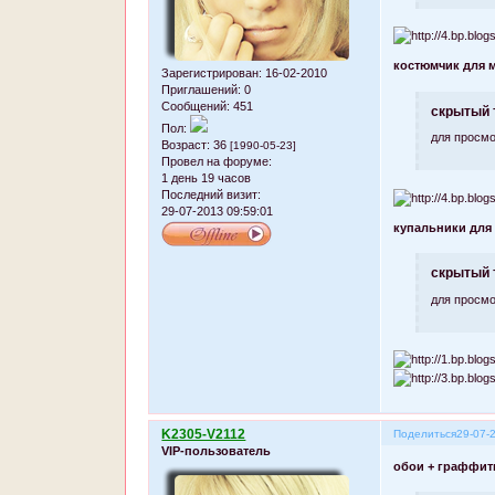
костюмчик для 
Зарегистрирован
: 16-02-2010
Приглашений:
0
Сообщений:
451
скрытый 
Пол:
для просмо
Возраст:
36
[1990-05-23]
Провел на форуме:
1 день 19 часов
Последний визит:
29-07-2013 09:59:01
купальники для
скрытый 
для просмо
K2305-V2112
Поделиться
29-07-
VIP-пользователь
обои + граффит