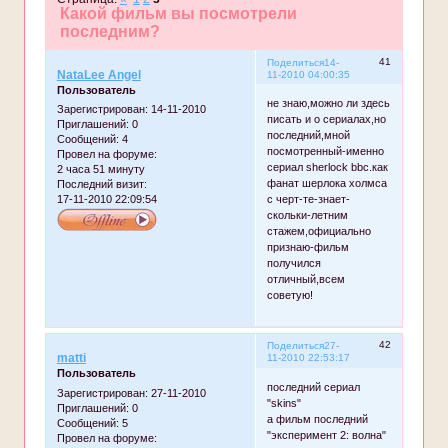
Какой фильм вы посмотрели
последним?
41
Поделиться
14-
NataLee Angel
11-2010 04:00:35
Пользователь
не знаю,можно ли здесь
Зарегистрирован
: 14-11-2010
писать и о сериалах,но
Приглашений:
0
последний,мной
Сообщений:
4
посмотренный-именно
Провел на форуме:
сериал sherlock bbc.как
2 часа 51 минуту
фанат шерлока холмса
Последний визит:
17-11-2010 22:09:54
с черт-те-знает-
скольки-летним
стажем,официально
признаю-фильм
получился
отличный,всем
советую!
42
Поделиться
27-
matti
11-2010 22:53:17
Пользователь
последний сериал
Зарегистрирован
: 27-11-2010
"skins"
Приглашений:
0
а фильм последний
Сообщений:
5
"эксперимент 2: волна"
Провел на форуме: