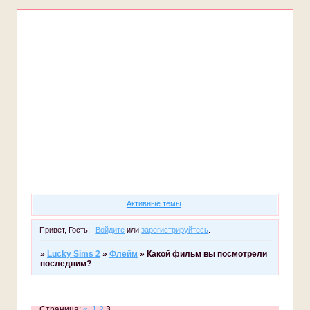
Форум
Участники
Правила
Регистрация
Войти
Активные темы
Привет, Гость!
Войдите
или
зарегистрируйтесь
.
»
Lucky Sims 2
»
Флейм
»
Какой фильм вы посмотрели
последним?
Страница:
«
1
2
3