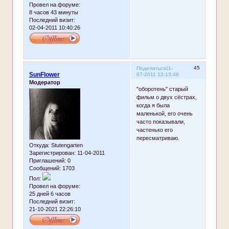
Провел на форуме:
8 часов 43 минуты
Последний визит:
02-04-2011 10:40:26
45
Поделиться
11-
SunFlower
07-2011 12:13:48
Модератор
"оборотень" старый
фильм о двух сёстрах,
когда я была
маленькой, его очень
часто показывали,
частенько его
пересматриваю.
Откуда:
Stutengarten
Зарегистрирован
: 11-04-2011
Приглашений:
0
Сообщений:
1703
Пол:
Провел на форуме:
25 дней 6 часов
Последний визит:
21-10-2021 22:26:10