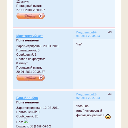
12 минут
Последний визит:
27-11-2010 23:00:57
43
Поделиться
20-
Мартовский кот
01-2011 20:35:34
Пользователь
"пи"
Зарегистрирован
: 20-01-2011
Приглашений:
0
Сообщений:
3
Провел на форуме:
8 минут
Последний визит:
20-01-2011 20:38:27
44
Поделиться
12-
Бла-бла-бла
02-2011 22:27:33
Пользователь
"план на
Зарегистрирован
: 12-02-2011
игру",интересный
Приглашений:
0
фильм,понравился
Сообщений:
28
Пол:
Возраст:
38
[1988-06-26]