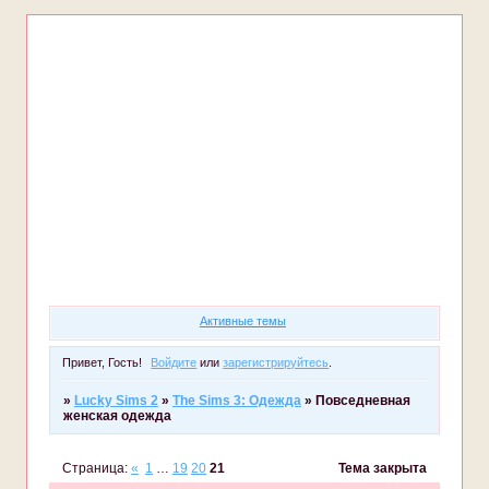
Форум
Участники
Правила
Регистрация
Войти
Активные темы
Привет, Гость!
Войдите
или
зарегистрируйтесь
.
»
Lucky Sims 2
»
The Sims 3: Одежда
»
Повседневная
женская одежда
Страница:
«
1
…
19
20
21
Тема закрыта