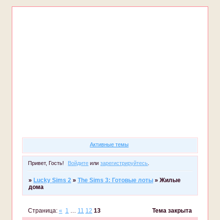
Форум
Участники
Правила
Регистрация
Войти
Активные темы
Привет, Гость!
Войдите
или
зарегистрируйтесь
.
»
Lucky Sims 2
»
The Sims 3: Готовые лоты
»
Жилые
дома
Страница:
«
1
…
11
12
13
Тема закрыта