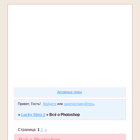
Форум
Участники
Правила
Регистрация
Войти
Активные темы
Привет, Гость!
Войдите
или
зарегистрируйтесь
.
»
Lucky Sims 2
»
Всё о Photoshop
Страница:
1
2
»
Всё о Photoshop