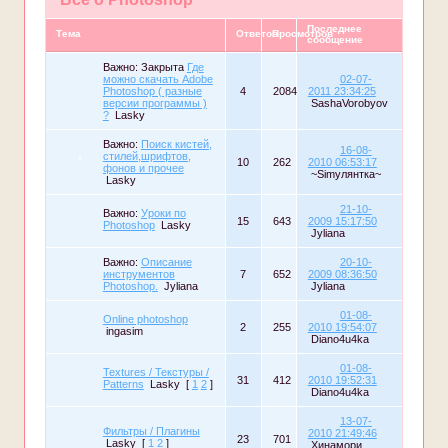
Последнее
Тема
Ответов
Просмотров
сообщение
Важно:
Закрыта
Где
можно скачать Adobe
02-07-
Photoshop ( разные
4
2084
2011 23:34:25
версии программы )
SashaVorobyov
?
Lasky
Важно:
Поиск кистей,
16-08-
стилей,шрифтов,
10
262
2010 06:53:17
фонов и прочее
~Simулянтка~
Lasky
21-10-
Важно:
Уроки по
15
643
2009 15:17:50
Photoshop
Lasky
Jyliana
Важно:
Описание
20-10-
инструментов
7
652
2009 08:36:50
Photoshop.
Jyliana
Jyliana
01-08-
Online photoshop
2
255
2010 19:54:07
ingasim
Diano4u4ka
01-08-
Textures / Текстуры /
31
412
2010 19:52:31
Patterns
Lasky
[
1
2
]
Diano4u4ka
13-07-
Фильтры / Плагины
2010 21:49:46
23
701
Lasky
[
1
2
]
Хинамори