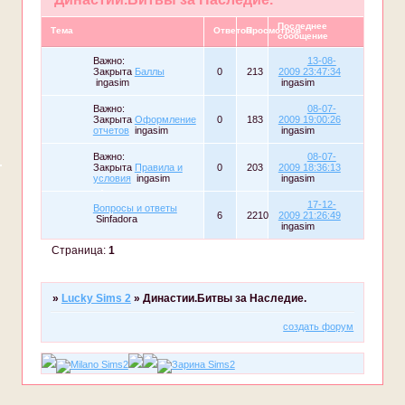
Последнее
Тема
Ответов
Просмотров
сообщение
Важно:
13-08-
Закрыта
Баллы
0
213
2009 23:47:34
ingasim
ingasim
Важно:
08-07-
Закрыта
Оформление
0
183
2009 19:00:26
отчетов
ingasim
ingasim
Важно:
08-07-
Закрыта
Правила и
0
203
2009 18:36:13
условия
ingasim
ingasim
17-12-
Вопросы и ответы
6
2210
2009 21:26:49
Sinfadora
ingasim
Страница:
1
»
Lucky Sims 2
»
Династии.Битвы за Наследие.
создать форум