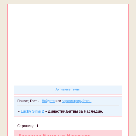
Форум
Участники
Правила
Регистрация
Войти
Активные темы
Привет, Гость!
Войдите
или
зарегистрируйтесь
.
»
Lucky Sims 2
»
Династии.Битвы за Наследие.
Страница:
1
Династии.Битвы за Наследие.