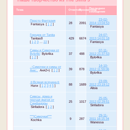
Последнее
Тема
Ответов
Просмотров
сообщение
23-02-
Просто Фантазия
28
2091
2014 13:04:53
Fantasya
[
1
2
]
Fantasya
Городок от Tanita
24-07-
Tanitas8
429
6674
2013 14:01:18
[
1
2
3
…
22
]
Fantasya
Симы и Симочки от
07-11-
Bylo4ki
Bylo4ka
37
488
2012 21:37:53
[
1
2
]
Bylo4ka
14-10-
.::Симочки и симы от
39
878
2012 11:59:06
Ани::.
Аня2=)
[
1
2
]
Bylo4ka
23-09-
☺Всякая всячина☺
88
1689
2012 23:19:12
Нати
[
1
2
3
4
5
]
Alisia
Симсы, дома и
25-05-
прочая фигня от
25
1017
2012 02:29:51
Синфадоры
Sinfadora
Sinfadora
[
1
2
]
29-11-
"""!Симочки!"""
9
287
2011 16:15:34
Kochka
Wanessa