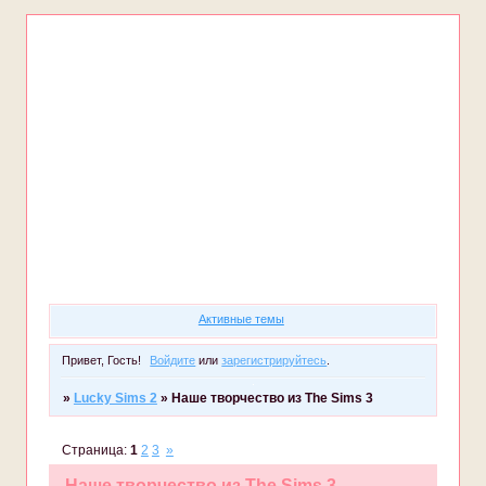
Форум
Участники
Правила
Регистрация
Войти
Активные темы
Привет, Гость!
Войдите
или
зарегистрируйтесь
.
»
Lucky Sims 2
»
Наше творчество из The Sims 3
Страница:
1
2
3
»
Наше творчество из The Sims 3