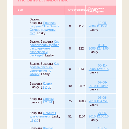
Последнее
Тема
Ответов
Просмотров
сообщение
Важно:
Закрыта
Правила
10-05-
раздела "The Sims 2:
0
112
2009 11:15:28
Скины, предметы
Lasky
etc"
Lasky
Важно:
Закрыта
Как
распаковать файл с
03-11-
расширением
0
122
2008 12:41:06
sims2pack и
Lasky
package?
Lasky
Важно:
Закрыта
Как
03-11-
делать превью-
0
913
2008 12:40:15
увеличение по
Lasky
клику?
Lasky
07-06-
Закрыта
Кошки
40
2574
2010 11:48:18
Lasky
[
1
2
3
]
Lasky
07-06-
Закрыта
Собаки
75
1603
2010 11:47:28
Lasky
[
1
2
3
4
]
Lasky
Закрыта
Обьекты
27-05-
для животных
Lasky
51
1104
2010 12:08:16
[
1
2
3
]
Lasky
Закрыта
Другие
15-05-