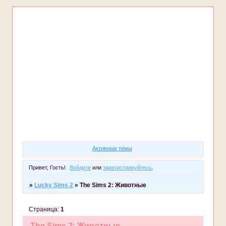
Форум
Участники
Правила
Регистрация
Войти
Активные темы
Привет, Гость!
Войдите
или
зарегистрируйтесь
.
»
Lucky Sims 2
»
The Sims 2: Животные
Страница:
1
The Sims 2: Животные