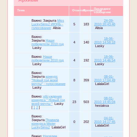
Последнее
Тема
Ответов
Просмотров
сообщение
Важно:
Закрыта
Miss
24-09-
LuckySims2 ИЮНЬ -
5
183
2010 20:43:46
голосование
Alisia
Alisia
Важно:
18-06-
Закрыта
Наши
4
140
2010 14:58:18
победители 2010 год
Lasky
Lasky
Важно:
Наши
18-06-
победители 2010 год
4
192
2010 14:46:54
Lasky
Lasky
Важно:
Закрыта
конкурс
08-01-
"Новый год моей
8
359
2010 17:04:49
мечты" - голосование
LalalaGirl
Lasky
Важно:
обсуждения
08-01-
конкурса " Новый год
23
503
2010 14:45:04
моей мечты "
Lasky
hestaksa
[
1
2
]
Важно:
04-01-
Закрыта
Правила
0
202
2010 14:17:45
конкурса Mister
LalalaGirl
LuckySims2
LalalaGirl
Важно:
Нарядим