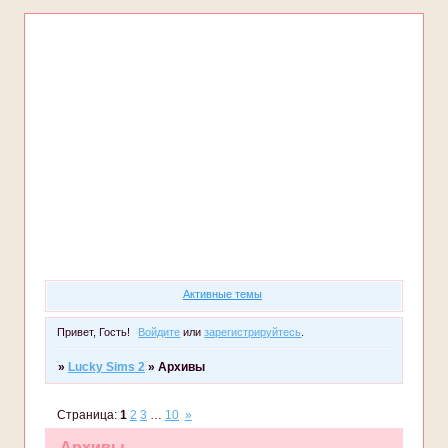
Форум
Участники
Правила
Регистрация
Войти
Активные темы
Привет, Гость!
Войдите
или
зарегистрируйтесь
.
»
Lucky Sims 2
»
Архивы
Страница:
1
2
3
…
10
»
Архивы