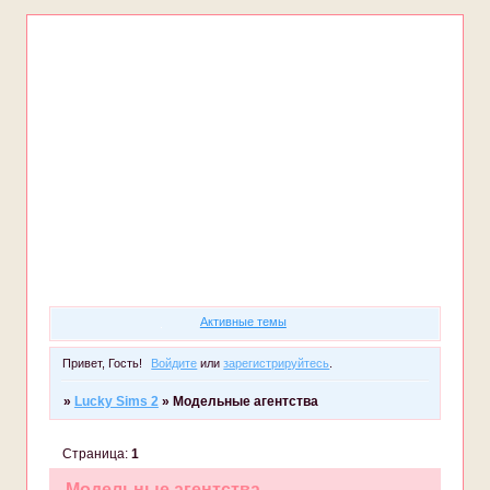
Форум
Участники
Правила
Регистрация
Войти
Активные темы
Привет, Гость!
Войдите
или
зарегистрируйтесь
.
»
Lucky Sims 2
»
Модельные агентства
Страница:
1
Модельные агентства