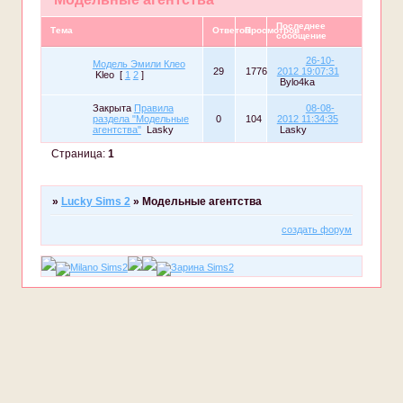
Последнее
Тема
Ответов
Просмотров
сообщение
26-10-
Модель Эмили Клео
29
1776
2012 19:07:31
Kleo
[
1
2
]
Bylo4ka
Закрыта
Правила
08-08-
раздела "Модельные
0
104
2012 11:34:35
агентства"
Lasky
Lasky
Страница:
1
»
Lucky Sims 2
»
Модельные агентства
создать форум