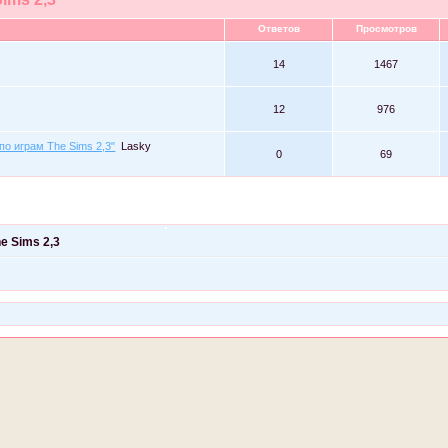
Ответов
Просмотров
14
1467
12
976
о играм The Sims 2,3"
Lasky
0
69
e Sims 2,3