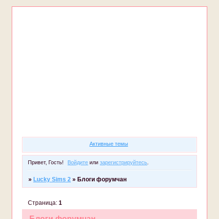
Форум
Участники
Правила
Регистрация
Войти
Активные темы
Привет, Гость!
Войдите
или
зарегистрируйтесь
.
»
Lucky Sims 2
»
Блоги форумчан
Страница:
1
Блоги форумчан