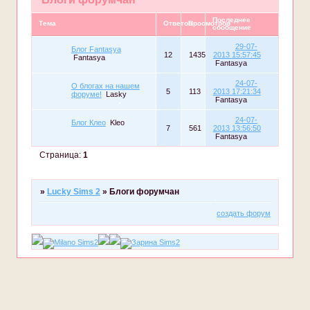
Последнее
Тема
Ответов
Просмотров
сообщение
29-07-
Блог Fantasya
12
1435
2013 15:57:45
Fantasya
Fantasya
24-07-
О блогах на нашем
5
113
2013 17:21:34
форуме!
Lasky
Fantasya
24-07-
Блог Клео
Kleo
7
561
2013 13:56:50
Fantasya
Страница:
1
»
Lucky Sims 2
»
Блоги форумчан
создать форум